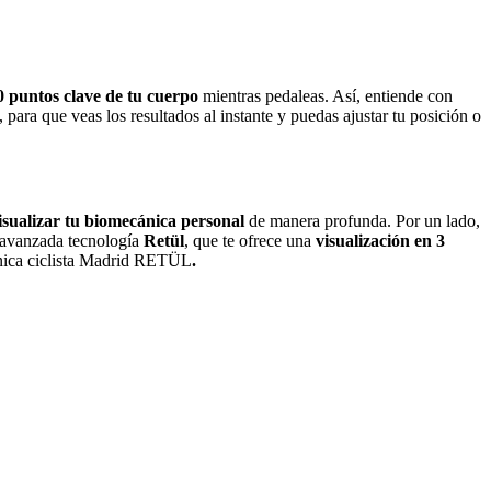
0 puntos clave de tu cuerpo
mientras pedaleas. Así, entiende con
, para que veas los resultados al instante y puedas ajustar tu posición o
isualizar tu biomecánica personal
de manera profunda. Por un lado,
a avanzada tecnología
Retül
, que te ofrece una
visualización en 3
cánica ciclista Madrid RETÜL
.