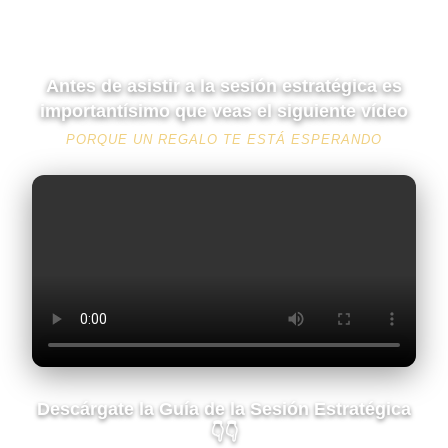
Antes de asistir a la sesión estratégica es
importantísimo que veas el siguiente vídeo
PORQUE UN REGALO TE ESTÁ ESPERANDO
Descárgate la Guía de la Sesión Estratégica
👇👇