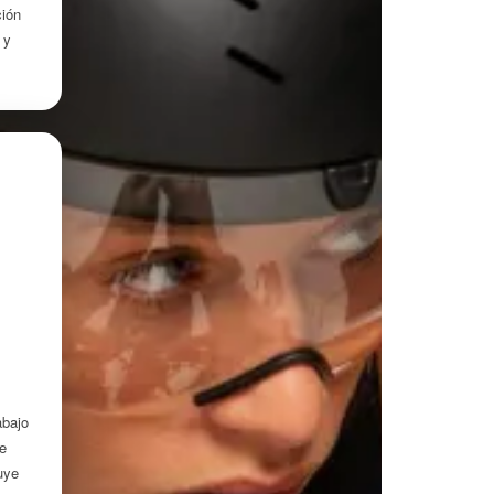
ción
y
abajo
te
uye