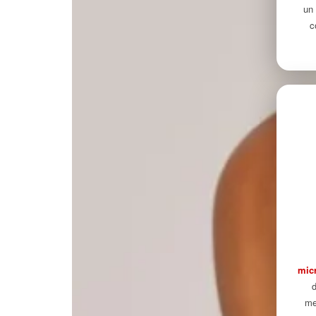
un 
c
mic
d
me