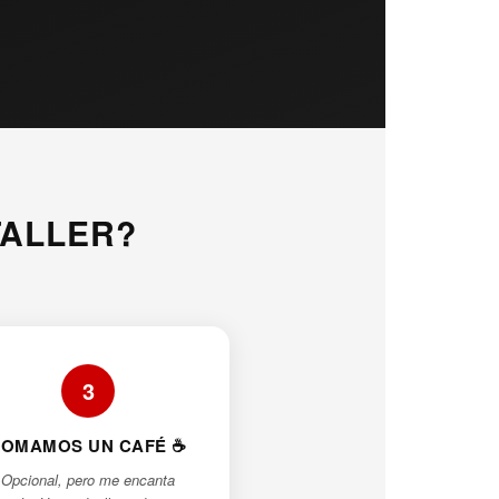
TALLER?
3
TOMAMOS UN CAFÉ ☕
Opcional, pero me encanta