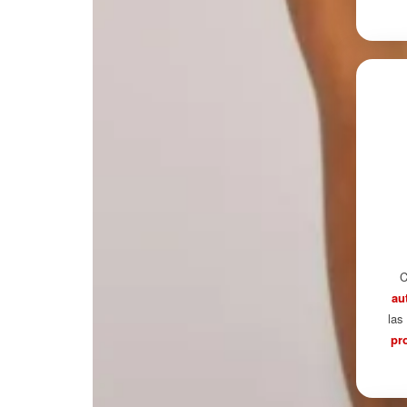
C
au
las
pr