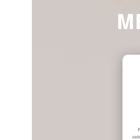
M
R
cicl