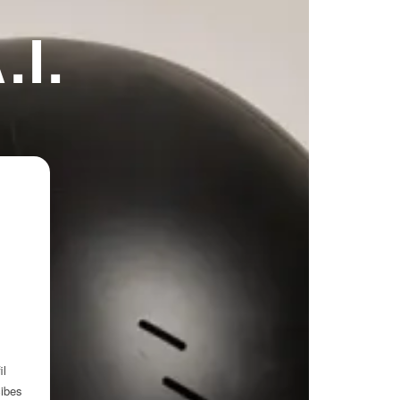
I.
il
cibes