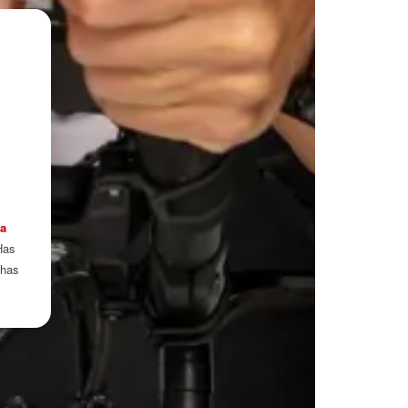
ma
Has
 has