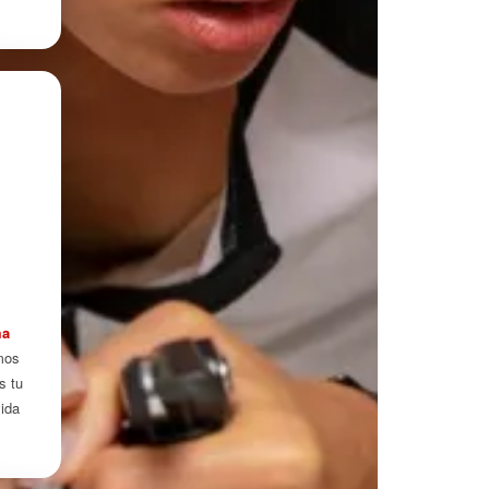
ma
mos
s tu
vida