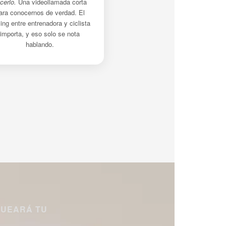
cerlo.
Una videollamada corta
ara conocernos de verdad. El
ling entre entrenadora y ciclista
importa, y eso solo se nota
hablando.
QUEARÁ TU