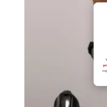
Y
pr
mej