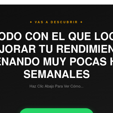
✦ VAS A DESCUBRIR ✦
ODO CON EL QUE L
JORAR TU RENDIMIE
ENANDO MUY POCAS 
SEMANALES
Haz Clic Abajo Para Ver Cómo...