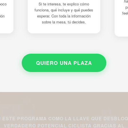
ha
poco
Si te interesa, te explico cómo
p
funciona, qué incluye y qué puedes
fee
ión
esperar. Con toda la información
sobre la mesa, tú decides.
QUIERO UNA PLAZA
N ESTE PROGRAMA COMO LA LLAVE QUE DESBLO
VERDADERO POTENCIAL CICLISTA GRACIAS AL